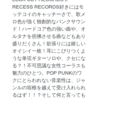
RECESS RECORDS好きにはモ
ッテコイのキャッチーさで、歌メ
ロ色が強く独創的なパンクサウン
ド！ハードコア色の強い曲や、オ
ルタナを彷彿させる曲などもあり
盛りだくさん！欲張りには嬉しい
オイシイ一枚！耳にこびりつくよ
うな単弦ギターソロや、クセにな
る？！不可思議な女性コーラスも
魅力のひとつ。POP PUNKのワ
クにとらわれない音楽性は、ジャ
ンルの垣根を越えて受け入れられ
るはず！！？そして何と言っても
ライブ！！！魂に響くようなエナ
ジー系のライブは必見モノ！！！
「toys that kill」「F.Y.P」 のメン
バー率いる「The Underground
Railroad To Candyland」や