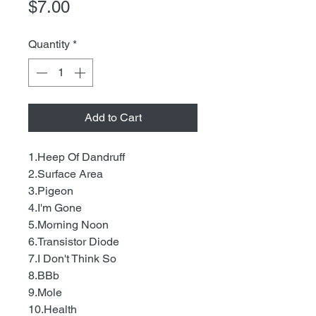
Price
$7.00
Quantity
*
Add to Cart
1.Heep Of Dandruff
2.Surface Area
3.Pigeon
4.I'm Gone
5.Morning Noon
6.Transistor Diode
7.I Don't Think So
8.BBb
9.Mole
10.Health