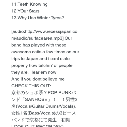
11.Teeth Knowing
12.YOur Stars
13.Why Use Winter Tyres?
[audio:http://www.recessjapan.co
m/audio/surfacearea.mp3] Our
band has played with these
awesome catts a few times on our
trips to Japan and i cant state
properly how bitchin' of people
they are. Hear em now!
And if you dont believe me
CHECK THIS OUT:
京都のショボ系？POP PUNKバ
ンド「SANHOSE」！！！男性2
名(Vocals/Guitar Drums/Vocals)、
女性1名(Bass/Vocals)の3ピース
バンドで京都にて発生！初期
LOOK OUT RECORDSや